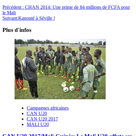
Précédent :
CHAN 2014: Une prime de 84 millions de FCFA pour
le Mali
Suivant:
Kanouté à Séville !
Plus d'infos
Campagnes africaines
CAN U20
CAN U20 2017
MALI U20