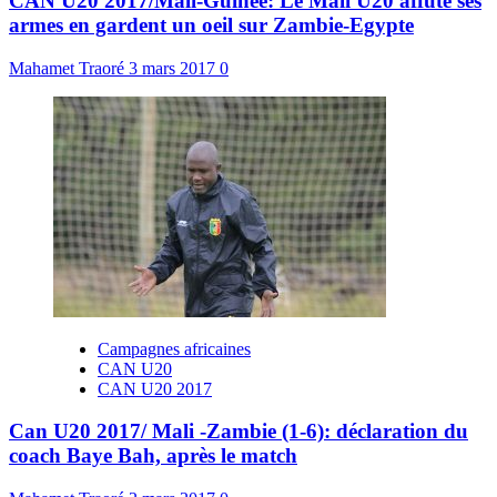
CAN U20 2017/Mali-Guinée: Le Mali U20 affute ses
armes en gardent un oeil sur Zambie-Egypte
Mahamet Traoré
3 mars 2017
0
Campagnes africaines
CAN U20
CAN U20 2017
Can U20 2017/ Mali -Zambie (1-6): déclaration du
coach Baye Bah, après le match