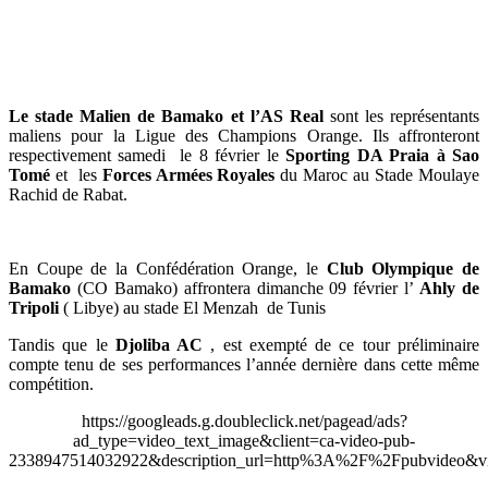
Le stade Malien de Bamako et l’AS Real
sont les représentants
maliens pour la Ligue des Champions Orange. Ils affronteront
respectivement samedi le 8 février le
Sporting DA Praia à Sao
Tomé
et les
Forces Armées Royales
du Maroc au Stade Moulaye
Rachid de Rabat.
En Coupe de la Confédération Orange, le
Club Olympique de
Bamako
(CO Bamako) affrontera dimanche 09 février l’
Ahly de
Tripoli
( Libye) au stade El Menzah de Tunis
Tandis que le
Djoliba AC
, est exempté de ce tour préliminaire
compte tenu de ses performances l’année dernière dans cette même
compétition.
https://googleads.g.doubleclick.net/pagead/ads?
ad_type=video_text_image&client=ca-video-pub-
2338947514032922&description_url=http%3A%2F%2Fpubvideo&vi