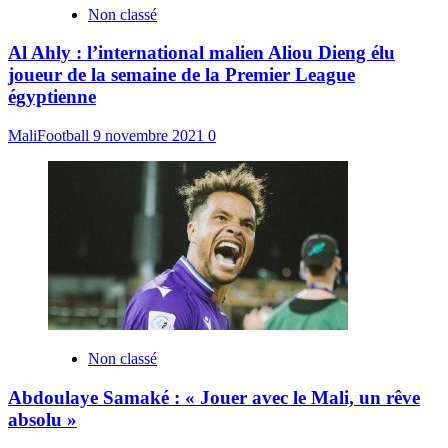
Non classé
Al Ahly : l’international malien Aliou Dieng élu
joueur de la semaine de la Premier League
égyptienne
MaliFootball
9 novembre 2021
0
Non classé
Abdoulaye Samaké : « Jouer avec le Mali, un rêve
absolu »