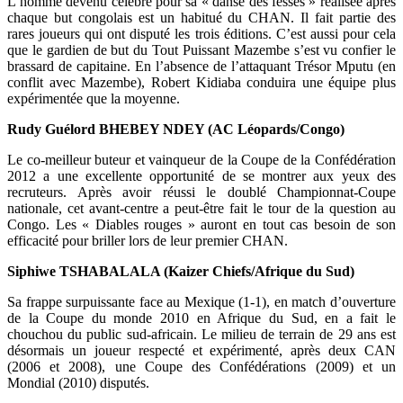
L’homme devenu célèbre pour sa « danse des fesses » réalisée après
chaque but congolais est un habitué du CHAN. Il fait partie des
rares joueurs qui ont disputé les trois éditions. C’est aussi pour cela
que le gardien de but du Tout Puissant Mazembe s’est vu confier le
brassard de capitaine. En l’absence de l’attaquant Trésor Mputu (en
conflit avec Mazembe), Robert Kidiaba conduira une équipe plus
expérimentée que la moyenne.
Rudy Guélord BHEBEY NDEY (AC Léopards/Congo)
Le co-meilleur buteur et vainqueur de la Coupe de la Confédération
2012 a une excellente opportunité de se montrer aux yeux des
recruteurs. Après avoir réussi le doublé Championnat-Coupe
nationale, cet avant-centre a peut-être fait le tour de la question au
Congo. Les « Diables rouges » auront en tout cas besoin de son
efficacité pour briller lors de leur premier CHAN.
Siphiwe TSHABALALA (Kaizer Chiefs/Afrique du Sud)
Sa frappe surpuissante face au Mexique (1-1), en match d’ouverture
de la Coupe du monde 2010 en Afrique du Sud, en a fait le
chouchou du public sud-africain. Le milieu de terrain de 29 ans est
désormais un joueur respecté et expérimenté, après deux CAN
(2006 et 2008), une Coupe des Confédérations (2009) et un
Mondial (2010) disputés.