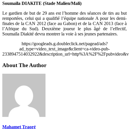
Soumaïla DIAKITE (Stade Malien/Mali)
Le gardien de but de 29 ans est l’homme des séances de tirs au but
remportées, celui qui a qualifié l’équipe nationale A pour les demi-
finales de la CAN 2012 (face au Gabon) et de la CAN 2013 (face à
l’Afrique du Sud). Deuxième joueur le plus âgé de l’effectif,
Soumaïla Diakité devra montrer la voie à ses jeunes partenaires.
https://googleads.g.doubleclick.net/pagead/ads?
ad_type=video_text_image&client=ca-video-pub-
2338947514032922&description_url=http%3A%2F%2Fpubvideo&vi
About The Author
Mahamet Traoré