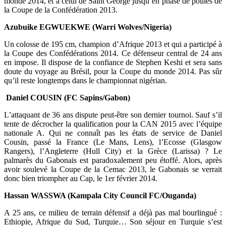
monde 2014, et à celui de Saint George jusqu’en phase de poules de
la Coupe de la Confédération 2013.
Azubuike EGWUEKWE (Warri Wolves/Nigeria)
Un colosse de 195 cm, champion d’Afrique 2013 et qui a participé à
la Coupe des Confédérations 2014. Ce défenseur central de 24 ans
en impose. Il dispose de la confiance de Stephen Keshi et sera sans
doute du voyage au Brésil, pour la Coupe du monde 2014. Pas sûr
qu’il reste longtemps dans le championnat nigérian.
Daniel COUSIN (FC Sapins/Gabon)
L’attaquant de 36 ans dispute peut-être son dernier tournoi. Sauf s’il
tente de décrocher la qualification pour la CAN 2015 avec l’équipe
nationale A. Qui ne connaît pas les états de service de Daniel
Cousin, passé la France (Le Mans, Lens), l’Ecosse (Glasgow
Rangers), l’Angleterre (Hull City) et la Grèce (Larissa) ? Le
palmarès du Gabonais est paradoxalement peu étoffé. Alors, après
avoir soulevé la Coupe de la Cemac 2013, le Gabonais se verrait
donc bien triompher au Cap, le 1er février 2014.
Hassan WASSWA (Kampala City Council FC/Ouganda)
A 25 ans, ce milieu de terrain défensif a déjà pas mal bourlingué :
Ethiopie, Afrique du Sud, Turquie… Son séjour en Turquie s’est