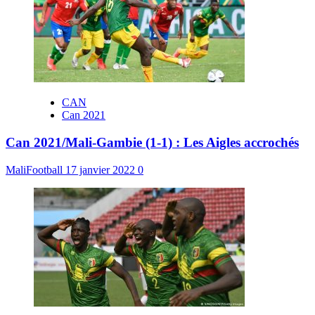
CAN
Can 2021
Can 2021/Mali-Gambie (1-1) : Les Aigles accrochés
MaliFootball
17 janvier 2022
0