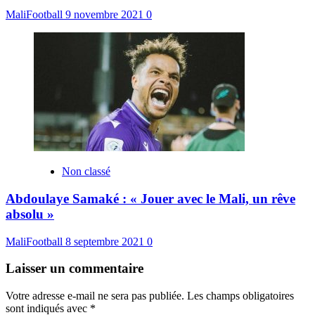
MaliFootball
9 novembre 2021
0
Non classé
Abdoulaye Samaké : « Jouer avec le Mali, un rêve
absolu »
MaliFootball
8 septembre 2021
0
Laisser un commentaire
Votre adresse e-mail ne sera pas publiée.
Les champs obligatoires
sont indiqués avec
*