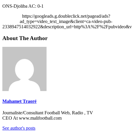
ONS-Djoliba AC: 0-1
https://googleads.g.doubleclick.net/pagead/ads?
ad_type=video_text_image&client=ca-video-pub-
2338947514032922&description_url=http%3A%2F%2Fpubvideo&vi
About The Author
Mahamet Traoré
Journaliste/Consultant Football Web, Radio , TV
CEO At www.malifootball.com
See author's posts