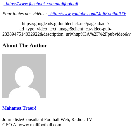
https://www.facebook.com/malifootball
Pour toutes nos vidéos :
http://www.youtube.com/MaliFootballTV
https://googleads.g.doubleclick.net/pagead/ads?
ad_type=video_text_image&client=ca-video-pub-
2338947514032922&description_url=http%3A%2F%2Fpubvideo&vi
About The Author
Mahamet Traoré
Journaliste/Consultant Football Web, Radio , TV
CEO At www.malifootball.com