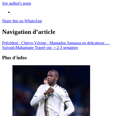
See author's posts
Share this on WhatsApp
Navigation d’article
Précédent :
Chievo Vérone : Mamadou Samassa en delicatesse….
Suivant:
Mahamane Traoré out » 2-3 semaines
Plus d'infos