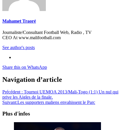
Mahamet Traoré
Journaliste/Consultant Football Web, Radio , TV
CEO At www.malifootball.com
See author's posts
Share this on WhatsApp
Navigation d’article
Précédent :
Tournoi UEMOA 2013/Mali-Togo (1:1) Un nul qui
prive les Aigles de la finale.
Suivant:
Les supporters maliens envahissent le Parc
Plus d'infos