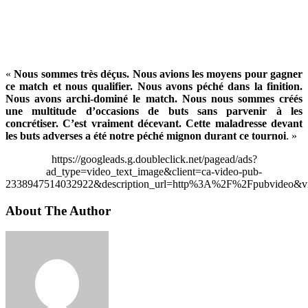
«
Nous sommes très déçus. Nous avions les moyens pour gagner
ce match et nous qualifier. Nous avons péché dans la finition.
Nous avons archi-dominé le match. Nous nous sommes créés
une multitude d’occasions de buts sans parvenir à les
concrétiser. C’est vraiment décevant. Cette maladresse devant
les buts adverses a été notre péché mignon durant ce tournoi
. »
https://googleads.g.doubleclick.net/pagead/ads?
ad_type=video_text_image&client=ca-video-pub-
2338947514032922&description_url=http%3A%2F%2Fpubvideo&vi
About The Author