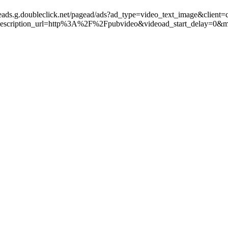
leads.g.doubleclick.net/pagead/ads?ad_type=video_text_image&client=
scription_url=http%3A%2F%2Fpubvideo&videoad_start_delay=0&m