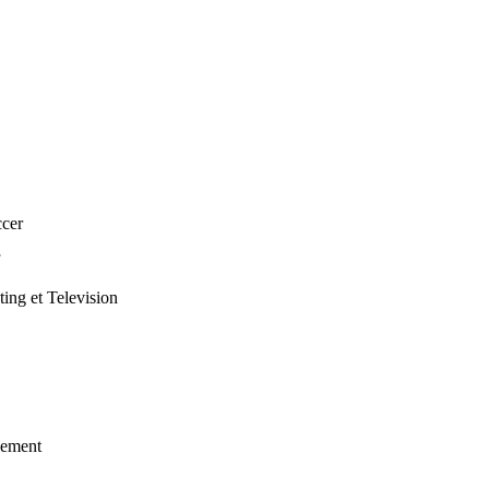
ccer
ng et Television
pement