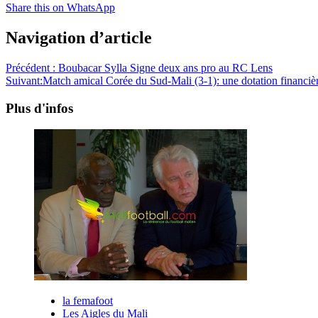
Share this on WhatsApp
Navigation d’article
Précédent :
Boubacar Sylla Signe deux ans pro au RC Lens
Suivant:
Match amical Corée du Sud-Mali (3-1): une dotation financière
Plus d'infos
la femafoot
Les Aigles du Mali