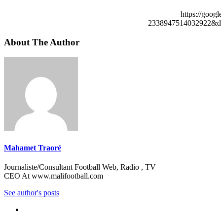
https://goog
2338947514032922&de
About The Author
Mahamet Traoré
Journaliste/Consultant Football Web, Radio , TV
CEO At www.malifootball.com
See author's posts