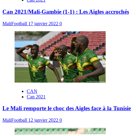
Can 2021/Mali-Gambie (1-1) : Les Aigles accrochés
MaliFootball
17 janvier 2022
0
CAN
Can 2021
Le Mali remporte le choc des Aigles face à la Tunisie
MaliFootball
12 janvier 2022
0