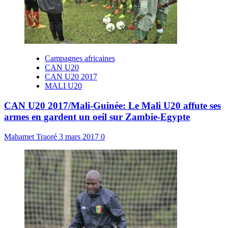
Campagnes africaines
CAN U20
CAN U20 2017
MALI U20
CAN U20 2017/Mali-Guinée: Le Mali U20 affute ses
armes en gardent un oeil sur Zambie-Egypte
Mahamet Traoré
3 mars 2017
0