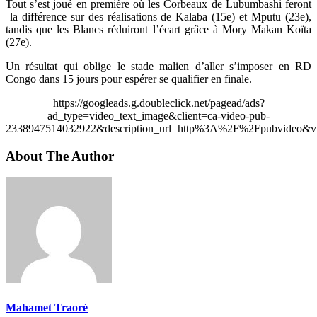
Tout s’est joué en première où les Corbeaux de Lubumbashi feront
la différence sur des réalisations de Kalaba (15e) et Mputu (23e),
tandis que les Blancs réduiront l’écart grâce à Mory Makan Koïta
(27e).
Un résultat qui oblige le stade malien d’aller s’imposer en RD
Congo dans 15 jours pour espérer se qualifier en finale.
https://googleads.g.doubleclick.net/pagead/ads?
ad_type=video_text_image&client=ca-video-pub-
2338947514032922&description_url=http%3A%2F%2Fpubvideo&vi
About The Author
Mahamet Traoré