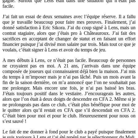
gagné. Surtout que Lens était dans une situation qui n’était pas
facile.
J’ai fait un essai de deux semaines avec l’équipe réserve. Il a fallu
que je travaille beaucoup pour faire mes preuves. Finalement, j’ai
donné satisfaction à Eric Sikora. J’ai du coup signé à Lens, mais un
contrat stagiaire, alors que j’étais pro à Châteauroux. J’ai fait des
sacrifices en acceptant de changer de statut et en faisant un effort
financier puisque j’ai divisé mon salaire par trois. Mais tout ce que je
voulais, c’était signer à Lens et avoir du temps de jeu.
A mes débuts à Lens, ce n’était pas facile. Beaucoup de personnes
ne croyaient pas en moi. A 21 ans, j’arrivais dans une équipe
composée de joueurs qui connaissaient déjà bien la maison. J’ai mis
du temps à m’imposer mais je n’ai pas lâché. Puis un mois avant la
fin de la saison dernière, on m’a annoncé que l’on ne souhaitait pas
me prolonger. Mais encore une fois, je n’ai pas baissé les bras.
J’étais toujours positif dans le vestiaire. J’encourageais les autres,
alors que l’on était à deux doigts de descendre en CFA 2. Même si je
ne prolongeais pas dans ce club, c’était plus bénéfique pour moi de
le quitter alors qu’il restait en CFA que s’il descendait en CFA 2.
C’était bien pour moi et pour le club. Heureusement pour nous on
s’est sauvé !
Le fait de me donner à fond pour le club a payé puisque finalement
je suis toujours à Lens et j’ai été repéré par le sélectionneur du Mali.