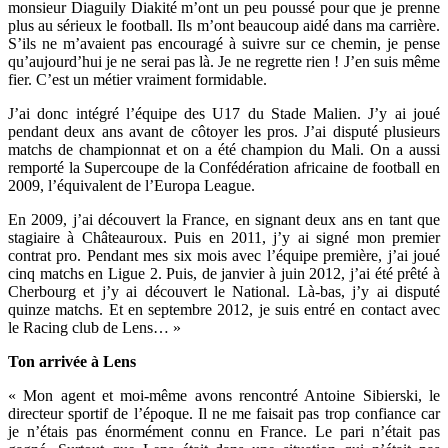
monsieur Diaguily Diakité m’ont un peu poussé pour que je prenne
plus au sérieux le football. Ils m’ont beaucoup aidé dans ma carrière.
S’ils ne m’avaient pas encouragé à suivre sur ce chemin, je pense
qu’aujourd’hui je ne serai pas là. Je ne regrette rien ! J’en suis même
fier. C’est un métier vraiment formidable.
J’ai donc intégré l’équipe des U17 du Stade Malien. J’y ai joué
pendant deux ans avant de côtoyer les pros. J’ai disputé plusieurs
matchs de championnat et on a été champion du Mali. On a aussi
remporté la Supercoupe de la Confédération africaine de football en
2009, l’équivalent de l’Europa League.
En 2009, j’ai découvert la France, en signant deux ans en tant que
stagiaire à Châteauroux. Puis en 2011, j’y ai signé mon premier
contrat pro. Pendant mes six mois avec l’équipe première, j’ai joué
cinq matchs en Ligue 2. Puis, de janvier à juin 2012, j’ai été prêté à
Cherbourg et j’y ai découvert le National. Là-bas, j’y ai disputé
quinze matchs. Et en septembre 2012, je suis entré en contact avec
le Racing club de Lens… »
Ton arrivée à Lens
« Mon agent et moi-même avons rencontré Antoine Sibierski, le
directeur sportif de l’époque. Il ne me faisait pas trop confiance car
je n’étais pas énormément connu en France. Le pari n’était pas