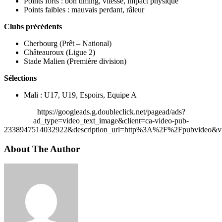
Points forts : bon timing, vitesse, impact physique
Points faibles : mauvais perdant, râleur
Clubs précédents
Cherbourg (Prêt – National)
Châteauroux (Ligue 2)
Stade Malien (Première division)
Sélections
Mali : U17, U19, Espoirs, Equipe A
https://googleads.g.doubleclick.net/pagead/ads?
ad_type=video_text_image&client=ca-video-pub-
2338947514032922&description_url=http%3A%2F%2Fpubvideo&vi
About The Author