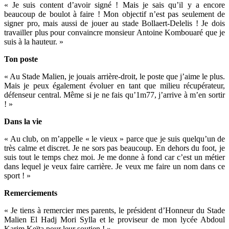
« Je suis content d’avoir signé ! Mais je sais qu’il y a encore
beaucoup de boulot à faire ! Mon objectif n’est pas seulement de
signer pro, mais aussi de jouer au stade Bollaert-Delelis ! Je dois
travailler plus pour convaincre monsieur Antoine Kombouaré que je
suis à la hauteur. »
Ton poste
« Au Stade Malien, je jouais arrière-droit, le poste que j’aime le plus.
Mais je peux également évoluer en tant que milieu récupérateur,
défenseur central. Même si je ne fais qu’1m77, j’arrive à m’en sortir
! »
Dans la vie
« Au club, on m’appelle « le vieux » parce que je suis quelqu’un de
très calme et discret. Je ne sors pas beaucoup. En dehors du foot, je
suis tout le temps chez moi. Je me donne à fond car c’est un métier
dans lequel je veux faire carrière. Je veux me faire un nom dans ce
sport ! »
Remerciements
« Je tiens à remercier mes parents, le président d’Honneur du Stade
Malien El Hadj Mori Sylla et le proviseur de mon lycée Abdoul
Karim Keïta pour leur soutien ! »