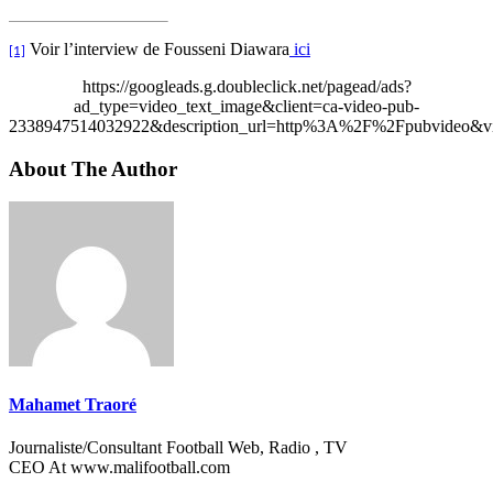
Voir l’interview de Fousseni Diawara
ici
[1]
https://googleads.g.doubleclick.net/pagead/ads?
ad_type=video_text_image&client=ca-video-pub-
2338947514032922&description_url=http%3A%2F%2Fpubvideo&vi
About The Author
Mahamet Traoré
Journaliste/Consultant Football Web, Radio , TV
CEO At www.malifootball.com