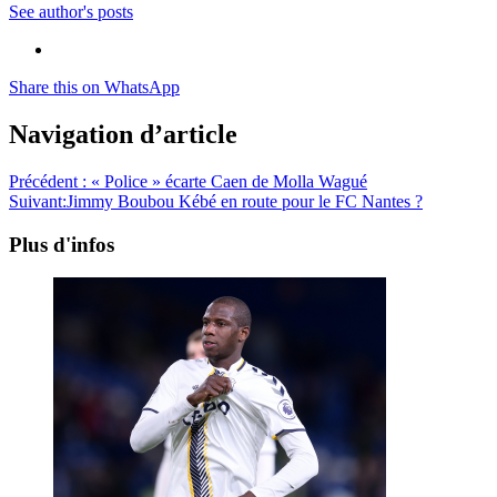
See author's posts
Share this on WhatsApp
Navigation d’article
Précédent :
« Police » écarte Caen de Molla Wagué
Suivant:
Jimmy Boubou Kébé en route pour le FC Nantes ?
Plus d'infos