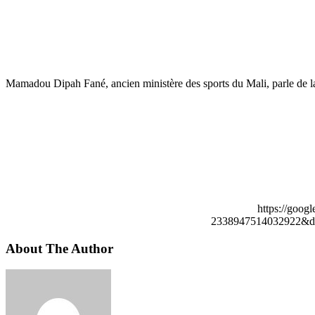
Mamadou Dipah Fané, ancien ministère des sports du Mali, parle de la s
https://goog
2338947514032922&de
About The Author