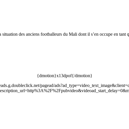
ituation des anciens footballeurs du Mali dont il s’en occupe en tant q
{dmotion}x13dpof{/dmotion}
leads.g.doubleclick.net/pagead/ads?ad_type=video_text_image&client=
scription_url=http%3A%2F%2Fpubvideo&videoad_start_delay=0&m