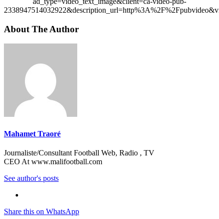
ad_type=video_text_image&client=ca-video-pub-
2338947514032922&description_url=http%3A%2F%2Fpubvideo&vi
About The Author
Mahamet Traoré
Journaliste/Consultant Football Web, Radio , TV
CEO At www.malifootball.com
See author's posts
Share this on WhatsApp