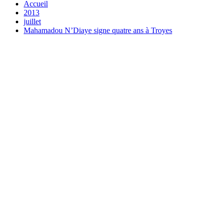
Accueil
2013
juillet
Mahamadou N’Diaye signe quatre ans à Troyes