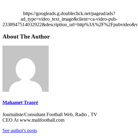
https://googleads.g.doubleclick.net/pagead/ads?
ad_type=video_text_image&client=ca-video-pub-
2338947514032922&description_url=http%3A%2F%2Fpubvideo&vi
About The Author
Mahamet Traoré
Journaliste/Consultant Football Web, Radio , TV
CEO At www.malifootball.com
See author's posts