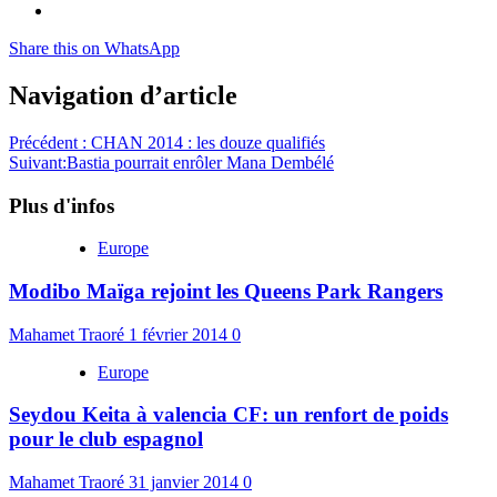
Share this on WhatsApp
Navigation d’article
Précédent :
CHAN 2014 : les douze qualifiés
Suivant:
Bastia pourrait enrôler Mana Dembélé
Plus d'infos
Europe
Modibo Maïga rejoint les Queens Park Rangers
Mahamet Traoré
1 février 2014
0
Europe
Seydou Keita à valencia CF: un renfort de poids
pour le club espagnol
Mahamet Traoré
31 janvier 2014
0