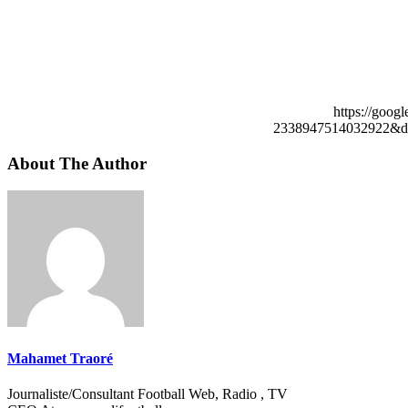
https://goog
2338947514032922&de
About The Author
Mahamet Traoré
Journaliste/Consultant Football Web, Radio , TV