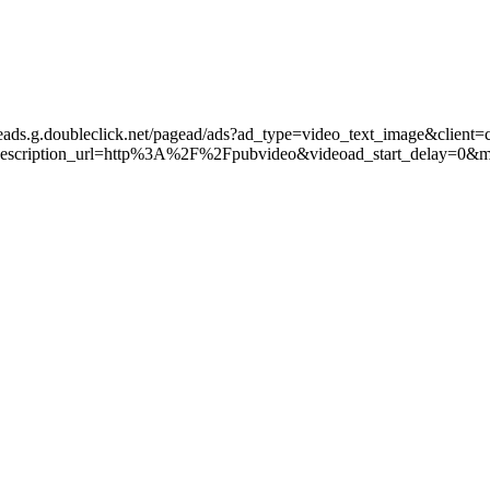
leads.g.doubleclick.net/pagead/ads?ad_type=video_text_image&client=
scription_url=http%3A%2F%2Fpubvideo&videoad_start_delay=0&m