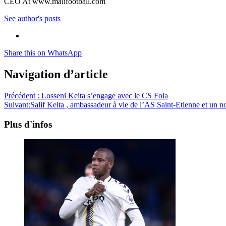
CEO At www.malifootball.com
See author's posts
Share this on WhatsApp
Navigation d’article
Précédent :
Losseni Keita s’engage avec le CS Fola
Suivant:
Salif Keita , ambassadeur à vie de l’AS Saint-Etienne et un
Plus d'infos