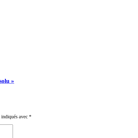
solu »
t indiqués avec
*