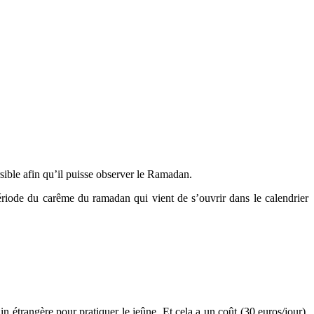
sible afin qu’il puisse observer le Ramadan.
ériode du carême du ramadan qui vient de s’ouvrir dans le calendrier
 étrangère pour pratiquer le jeûne. Et cela a un coût (30 euros/jour).