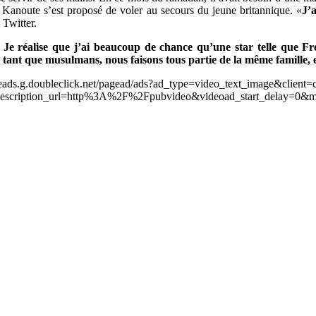
er, Kanoute s’est proposé de voler au secours du jeune britannique. «
J’
 Twitter.
«
Je réalise que j’ai beaucoup de chance qu’une star telle que Fr
 tant que musulmans, nous faisons tous partie de la même famille, e
leads.g.doubleclick.net/pagead/ads?ad_type=video_text_image&client=
scription_url=http%3A%2F%2Fpubvideo&videoad_start_delay=0&m