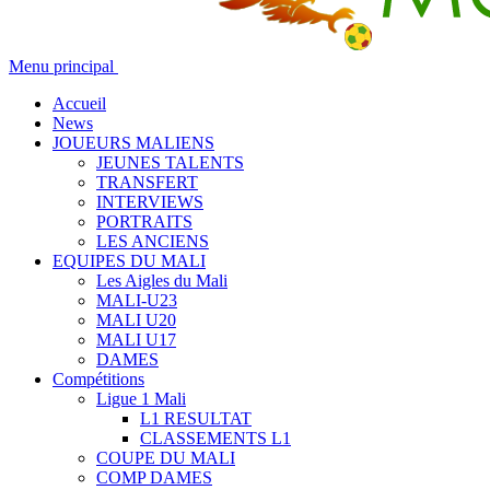
Menu principal
Accueil
News
JOUEURS MALIENS
JEUNES TALENTS
TRANSFERT
INTERVIEWS
PORTRAITS
LES ANCIENS
EQUIPES DU MALI
Les Aigles du Mali
MALI-U23
MALI U20
MALI U17
DAMES
Compétitions
Ligue 1 Mali
L1 RESULTAT
CLASSEMENTS L1
COUPE DU MALI
COMP DAMES