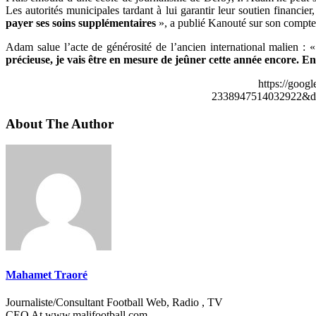
Les autorités municipales tardant à lui garantir leur soutien financi
payer ses soins supplémentaires
», a publié Kanouté sur son compte
Adam salue l’acte de générosité de l’ancien international malien : 
précieuse, je vais être en mesure de jeûner cette année encore. En
https://goog
2338947514032922&de
About The Author
Mahamet Traoré
Journaliste/Consultant Football Web, Radio , TV
CEO At www.malifootball.com