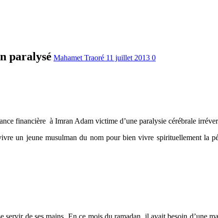
n paralysé
Mahamet Traoré
11 juillet 2013
0
tance financière à Imran Adam victime d’une paralysie cérébrale irréver
 vivre un jeune musulman du nom pour bien vivre spirituellement la p
servir de ses mains. En ce mois du ramadan, il avait besoin d’une main