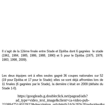
Il s’agit de la
12ème finale entre Stade et Djoliba dont 6 gagnées le stade
(1961, 1984, 1985, 1986, 1988, 1990) et 5 pour le Djoliba (1975, 1979,
1983, 1998, 2009).
Les deux équipes ont à elles seules gagné 36 coupes nationales sur 52
(19 pour Djoliba et 17 pour le Stade); elles se sont déjà affrontées lors de
11 finales (6 gagnées par le Stade), la dernière c’était en 2009 (défaite du
Stade 1-0).
https://googleads.g.doubleclick.net/pagead/ads?
ad_type=video_text_image&client=ca-video-pub-
2338947514032922&description_url=http%3A%2F%2Fpubvideo&vi