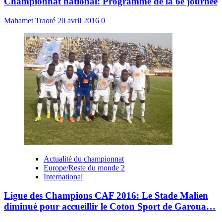
Championnat national: Programme de la 6è journée
Mahamet Traoré
20 avril 2016
0
Actualité du championnat
Europe/Reste du monde 2
International
Ligue des Champions CAF 2016: Le Stade Malien
diminué pour accueillir le Coton Sport de Garoua…