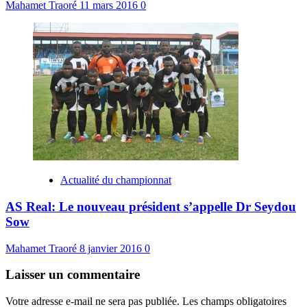
Mahamet Traoré
11 mars 2016
0
Actualité du championnat
AS Real: Le nouveau président s’appelle Dr Seydou
Sow
Mahamet Traoré
8 janvier 2016
0
Laisser un commentaire
Votre adresse e-mail ne sera pas publiée.
Les champs obligatoires