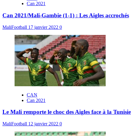
Can 2021
Can 2021/Mali-Gambie (1-1) : Les Aigles accrochés
MaliFootball
17 janvier 2022
0
CAN
Can 2021
Le Mali remporte le choc des Aigles face à la Tunisie
MaliFootball
12 janvier 2022
0