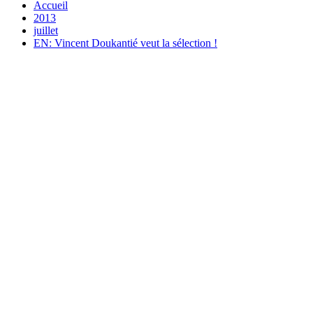
Accueil
2013
juillet
EN: Vincent Doukantié veut la sélection !