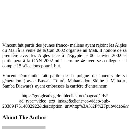
Vincent fait partis des jeunes franco- maliens ayant rejoint les Aigles
du Mali à la veille de la Can 2002 organisé au Mali. Il honore de sa
première avec les Aigles face à l’Egypte le 06 Janvier 2002 et
participera à la CAN 2002 où il termine 4è avec ses collègues. Il
compte 15 sélections pour 1 but.
Vincent Doukantie fait partie de la poigné de joueurs de sa
génération ( avec Bassala Touré, Mahamadou Sidibé « Maha »,
Samba Diawara) ayant embrassés la carrière d’entraineur.
https://googleads.g.doubleclick.net/pagead/ads?
ad_type=video_text_image&client=ca-video-pub-
2338947514032922&description_url=http%3A%2F%2Fpubvideo&vi
About The Author