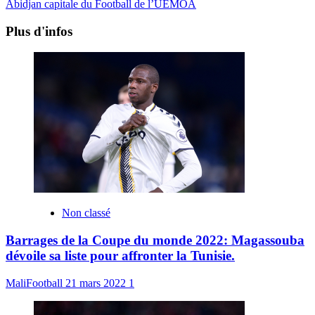
Abidjan capitale du Football de l’UEMOA
Plus d'infos
Non classé
Barrages de la Coupe du monde 2022: Magassouba
dévoile sa liste pour affronter la Tunisie.
MaliFootball
21 mars 2022
1