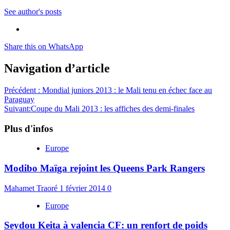
See author's posts
Share this on WhatsApp
Navigation d’article
Précédent :
Mondial juniors 2013 : le Mali tenu en échec face au
Paraguay
Suivant:
Coupe du Mali 2013 : les affiches des demi-finales
Plus d'infos
Europe
Modibo Maïga rejoint les Queens Park Rangers
Mahamet Traoré
1 février 2014
0
Europe
Seydou Keita à valencia CF: un renfort de poids