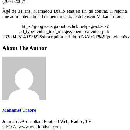
(2004-2007).
Âgé de 31 ans, Mamadou Diallo était en fin de contrat. Il rejoints
une autre international malien du club: le défenseur Makan Traoré .
https://googleads.g.doubleclick.net/pagead/ads?
ad_type=video_text_image&client=ca-video-pub-
2338947514032922&description_url=http%3A%2F%2Fpubvideo&vi
About The Author
Mahamet Traoré
Journaliste/Consultant Football Web, Radio , TV
CEO At www.malifootball.com