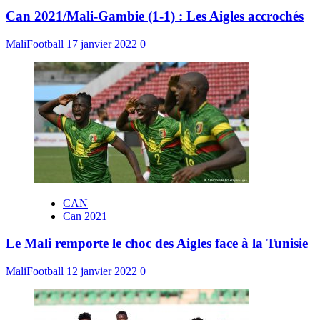
Can 2021/Mali-Gambie (1-1) : Les Aigles accrochés
MaliFootball
17 janvier 2022
0
CAN
Can 2021
Le Mali remporte le choc des Aigles face à la Tunisie
MaliFootball
12 janvier 2022
0