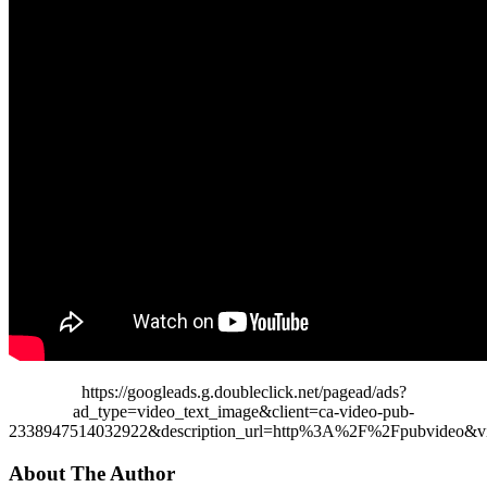
https://googleads.g.doubleclick.net/pagead/ads?
ad_type=video_text_image&client=ca-video-pub-
2338947514032922&description_url=http%3A%2F%2Fpubvideo&vi
About The Author