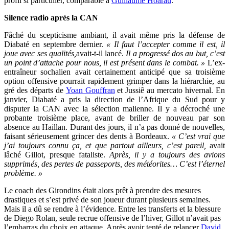
profil si particulier, comparable à
Guillaume Hoarau
.
Silence radio après la CAN
Fâché du scepticisme ambiant, il avait même pris la défense de
Diabaté en septembre dernier.
« Il faut l’accepter comme il est, il
joue avec ses qualités,
avait-t-il lancé.
Il a progressé dos au but, c’est
un point d’attache pour nous, il est présent dans le combat. »
L’ex-
entraîneur sochalien avait certainement anticipé que sa troisième
option offensive pourrait rapidement grimper dans la hiérarchie, au
gré des départs de
Yoan Gouffran
et Jussiê au mercato hivernal. En
janvier, Diabaté a pris la direction de l’Afrique du Sud pour y
disputer la CAN avec la sélection malienne. Il y a décroché une
probante troisième place, avant de briller de nouveau par son
absence au Haillan. Durant des jours, il n’a pas donné de nouvelles,
faisant sérieusement grincer des dents à Bordeaux.
« C’est vrai que
j’ai toujours connu ça, et que partout ailleurs, c’est pareil,
avait
lâché Gillot, presque fataliste.
Après, il y a toujours des avions
supprimés, des pertes de passeports, des météorites… C’est l’éternel
problème. »
Le coach des Girondins était alors prêt à prendre des mesures
drastiques et s’est privé de son joueur durant plusieurs semaines.
Mais il a dû se rendre à l’évidence. Entre les transferts et la blessure
de Diego Rolan, seule recrue offensive de l’hiver, Gillot n’avait pas
l’embarras du choix en attaque. Après avoir tenté de relancer
David