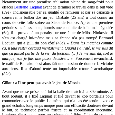
Notamment sur une première réalisation pleine de sang-froid pour
effacer
Bertrand Laquait
avant de terminer le travail dans le but vide
(39e). Indispensable par sa qualité de remiseur et par sa capacité à
conserver le ballon dos au jeu, Diabaté (25 ans) a tout connu au
cours de cette folle soirée au Stade de France. Après une première
période sans fausse note, hormis une conduite de balle mal négociée
(6e), il a provoqué un penalty sur une faute de Milos Ninkovic. Il
s’en est chargé lui-même mais sa frappe n’a pas trompé Bertrand
Laquait, qui a jailli du bon côté (48e).
« Dans les matches comme
ça, il faut rester costaud mentalement. Quand j’ai raté, je me suis dit
que ça faisait partie de la vie, du football. (…) Je me suis dit, soit je
marque, soit je fais une passe décisive… «
Forcément revanchard,
le natif de Bamako s’est alors fait une mission de donner la victoire
aux siens. Il a d’abord tenté un improbable retourné acrobatique
(82e).
Gillot : « Il ne peut pas avoir le jeu de Messi »
Avant que ne se présente à lui la balle de match à la 89e minute. A
bout portant, il a fixé Laquait et filé devant le kop bordelais pour
communier avec le public. Le même qui n’a pas été tendre avec ce
grand échalas, longtemps moqué pour son efficacité douteuse devant
le but, sa technique parfois frustre et sa coordination incertaine.
Logique, direz-vous, pour un colosse de 1,94m. Cible de critiques