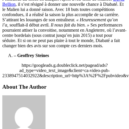
Bellion
, il s’est résigné à donner une nouvelle chance à Diabaté. Et
le Malien lui a donné raison. Avec 18 buts toutes compétitions
confondues, il a réalisé la saison la plus accomplie de sa carrière.
S’attirant les louanges de son entraîneur.
« Heureusement qu’on
l’a,
soufflait-il début avril.
Il nous fait du bien. »
Ses performances
pourraient attiser la convoitise, notamment en Angleterre, où l’avant-
centre bordelais (sous contrat jusqu’en juin 2015) a tout pour
séduire. Et si on ne peut pas plaire à tout le monde, Diabaté a fait
changer bien des avis sur son compte ces derniers mois.
– Geoffrey Steines
https://googleads.g.doubleclick.net/pagead/ads?
ad_type=video_text_image&client=ca-video-pub-
2338947514032922&description_url=http%3A%2F%2Fpubvideo&vi
About The Author