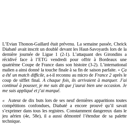
L’Evian Thonon-Gaillard était prévenu. La semaine passée, Cheick
Diabaté avait inscrit un doublé devant les Haut-Savoyards lors de la
dernière journée de Ligue 1 (2-1). L’attaquant des Girondins a
récidivé face à l’ETG vendredi pour offrir à Bordeaux une
quatrième Coupe de France dans son histoire (3-2). L’international
malien a ainsi donné la touche finale à sa fin de saison parfaite. «
Ça
a été un match difficile,
a-t-il reconnu au micro de
France 2
après le
coup de sifflet final
. A chaque fois, ils arrivaient à marquer. J’ai
continué à pousser, je me suis dit que j’aurai bien une occasion. Je
me suis appliqué et j’ai marqué.
«
Auteur de dix buts lors de ses neuf dernières apparitions toutes
compétitions confondues, Diabaté a encore prouvé qu’il savait
s’exprimer dans tous les registres. Constamment dangereux dans le
jeu aérien (4e, 58e), il a aussi démontré l’étendue de sa palette
technique.