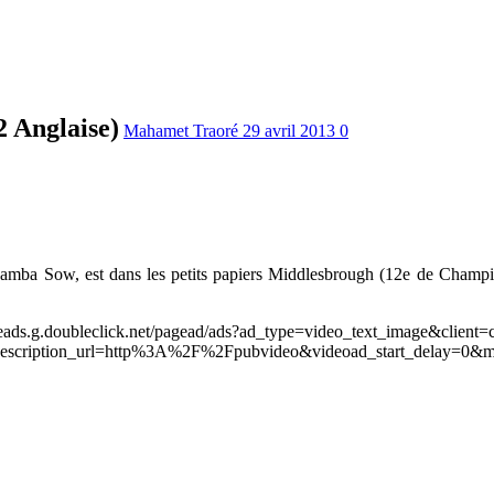
 Anglaise)
Mahamet Traoré
29 avril 2013
0
, Samba Sow, est dans les petits papiers Middlesbrough (12e de Champio
leads.g.doubleclick.net/pagead/ads?ad_type=video_text_image&client=
scription_url=http%3A%2F%2Fpubvideo&videoad_start_delay=0&m