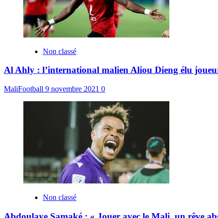
Non classé
Al Ahly : l’international malien Aliou Dieng élu joue
MaliFootball
9 novembre 2021
0
Non classé
Abdoulaye Samaké : « Jouer avec le Mali, un rêve ab