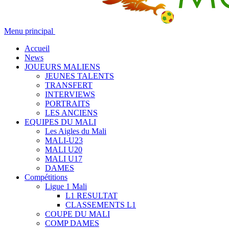
Menu principal
Accueil
News
JOUEURS MALIENS
JEUNES TALENTS
TRANSFERT
INTERVIEWS
PORTRAITS
LES ANCIENS
EQUIPES DU MALI
Les Aigles du Mali
MALI-U23
MALI U20
MALI U17
DAMES
Compétitions
Ligue 1 Mali
L1 RESULTAT
CLASSEMENTS L1
COUPE DU MALI
COMP DAMES