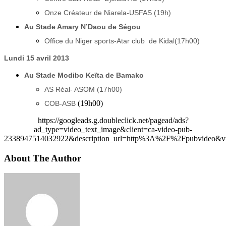
Onze Créateur de Niarela-USFAS (19h)
Au Stade Amary N’Daou de Ségou
Office du Niger sports-Atar club de Kidal(17h00)
Lundi 15 avril 2013
Au Stade Modibo Keïta de Bamako
AS Réal- ASOM (17h00)
(19h00)
COB-ASB
https://googleads.g.doubleclick.net/pagead/ads?
ad_type=video_text_image&client=ca-video-pub-
2338947514032922&description_url=http%3A%2F%2Fpubvideo&vi
About The Author