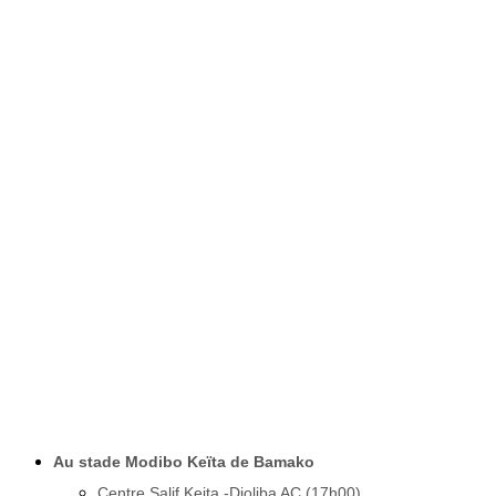
Au stade Modibo Keïta de Bamako
Centre Salif Keita -Djoliba AC (17h00)