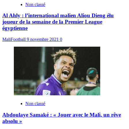
Non classé
Al Ahly : l’international malien Aliou Dieng élu
joueur de la semaine de la Premier League
égyptienne
MaliFootball
9 novembre 2021
0
Non classé
Abdoulaye Samaké : « Jouer avec le Mali, un rêve
absolu »