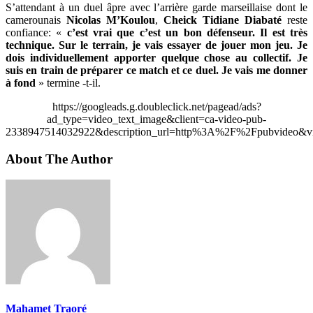
S’attendant à un duel âpre avec l’arrière garde marseillaise dont le
camerounais
Nicolas M’Koulou
,
Cheick Tidiane Diabaté
reste
confiance: «
c’est vrai que c’est un bon défenseur. Il est très
technique. Sur le terrain, je vais essayer de jouer mon jeu. Je
dois individuellement apporter quelque chose au collectif. Je
suis en train de préparer ce match et ce duel. Je vais me donner
à fond
» termine -t-il.
https://googleads.g.doubleclick.net/pagead/ads?
ad_type=video_text_image&client=ca-video-pub-
2338947514032922&description_url=http%3A%2F%2Fpubvideo&vi
About The Author
Mahamet Traoré