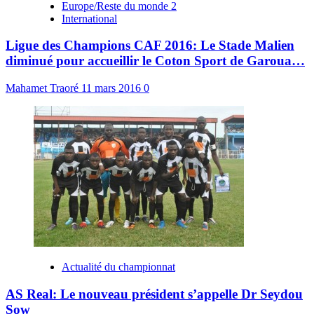
Europe/Reste du monde 2
International
Ligue des Champions CAF 2016: Le Stade Malien
diminué pour accueillir le Coton Sport de Garoua…
Mahamet Traoré
11 mars 2016
0
Actualité du championnat
AS Real: Le nouveau président s’appelle Dr Seydou
Sow