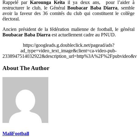
Rappelé par
Karounga Keita
il ya deux ans, pour l’aider à
restructurer le club, le Général
Boubacar Baba Diarra
, semble
avoir la faveur des 36 comités du club qui constituent le collège
électoral.
Ancien président de la fédération malienne de football, le général
Boubacar Baba Diarra
est actuellement cadre au PNUD.
https://googleads.g.doubleclick.net/pagead/ads?
ad_type=video_text_image&client=ca-video-pub-
2338947514032922&description_url=http%3A%2F%2Fpubvideo&vi
About The Author
MaliFootball