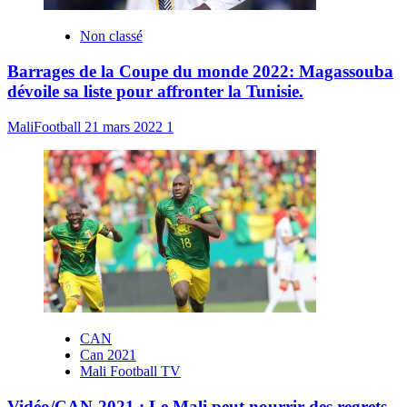
Non classé
Barrages de la Coupe du monde 2022: Magassouba
dévoile sa liste pour affronter la Tunisie.
MaliFootball
21 mars 2022
1
CAN
Can 2021
Mali Football TV
Vidéo/CAN-2021 : Le Mali peut nourrir des regrets