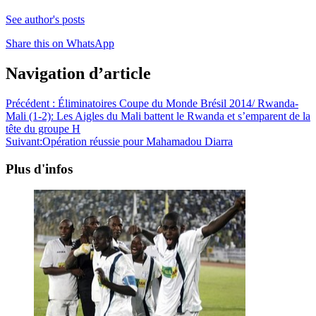
See author's posts
Share this on WhatsApp
Navigation d’article
Précédent :
Éliminatoires Coupe du Monde Brésil 2014/ Rwanda-
Mali (1-2): Les Aigles du Mali battent le Rwanda et s’emparent de la
tête du groupe H
Suivant:
Opération réussie pour Mahamadou Diarra
Plus d'infos