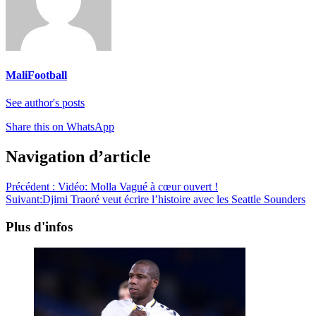
MaliFootball
See author's posts
Share this on WhatsApp
Navigation d’article
Précédent :
Vidéo: Molla Vagué à cœur ouvert !
Suivant:
Djimi Traoré veut écrire l’histoire avec les Seattle Sounders
Plus d'infos