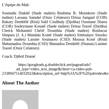
L’équipe du Mali:
Soumaïla Diakité (Stade malien) Ibrahima B. Mounkoro (Stade
malien) Lassana Samaké (Onze Créateurs) Drissa Sangaré (COB)
Bakary Dembélé (Réal) Salif Coulibaly (Djoliba) Ousmane Diarra
(COB) Souleymane Konaté (Stade malien) Drissa Traoré (Djoliba)
Cheick Mohamed Chérif Doumbia (Stade malien) Boubacar
Simpara (J. A.) Mandala Konté (Stade malien) Abdoulaye Sissoko
(Stade malien) Lassine Soumaoro (CSD) Moussa Koné (Réal)
Mahamadou Doumbia (CSD) Mamadou Dembélé (Nianan) Lamine
Traoré (Onze Créateurs)
Coach: Djibril Dramé
https://googleads.g.doubleclick.net/pagead/ads?
ad_type=video_text_image&client=ca-video-pub-
2338947514032922&description_url=http%3A%2F%2Fpubvideo&vi
About The Author