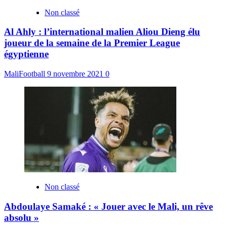
Non classé
Al Ahly : l’international malien Aliou Dieng élu
joueur de la semaine de la Premier League
égyptienne
MaliFootball
9 novembre 2021
0
Non classé
Abdoulaye Samaké : « Jouer avec le Mali, un rêve
absolu »