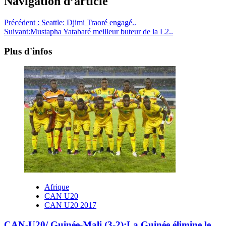
Navigation d’article
Précédent :
Seattle: Djimi Traoré engagé..
Suivant:
Mustapha Yatabaré meilleur buteur de la L2..
Plus d'infos
Afrique
CAN U20
CAN U20 2017
CAN-U20/ Guinée-Mali (3-2):La Guinée élimine le