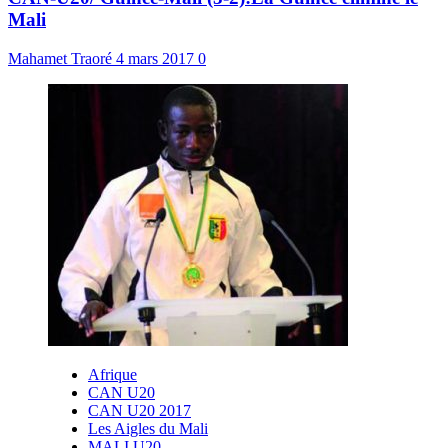
Mali
Mahamet Traoré
4 mars 2017
0
Afrique
CAN U20
CAN U20 2017
Les Aigles du Mali
MALI U20