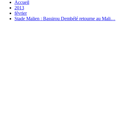
Accueil
2013
février
Stade Malien : Bassirou Dembélé retourne au Mali…