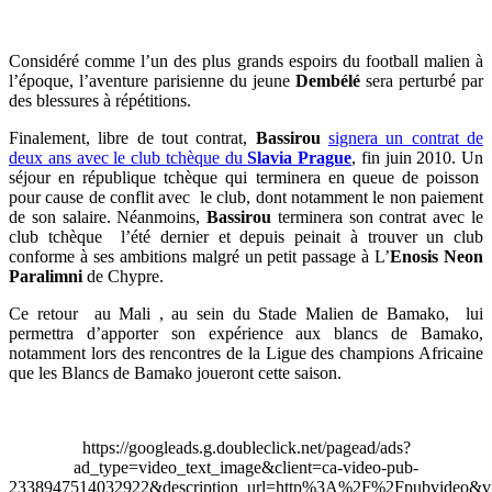
Considéré comme l’un des plus grands espoirs du football malien à
l’époque, l’aventure parisienne du jeune
Dembélé
sera perturbé par
des blessures à répétitions.
Finalement, libre de tout contrat,
Bassirou
signera un contrat de
deux ans avec le club tchèque du
Slavia Prague
, fin juin 2010. Un
séjour en république tchèque qui terminera en queue de poisson
pour cause de conflit avec le club, dont notamment le non paiement
de son salaire. Néanmoins,
Bassirou
terminera son contrat avec le
club tchèque l’été dernier et depuis peinait à trouver un club
conforme à ses ambitions malgré un petit passage à L’
Enosis Neon
Paralimni
de Chypre.
Ce retour au Mali , au sein du Stade Malien de Bamako, lui
permettra d’apporter son expérience aux blancs de Bamako,
notamment lors des rencontres de la Ligue des champions Africaine
que les Blancs de Bamako joueront cette saison.
https://googleads.g.doubleclick.net/pagead/ads?
ad_type=video_text_image&client=ca-video-pub-
2338947514032922&description_url=http%3A%2F%2Fpubvideo&vi