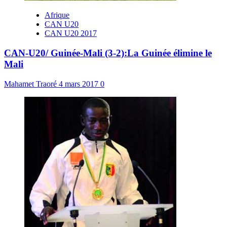
Afrique
CAN U20
CAN U20 2017
CAN-U20/ Guinée-Mali (3-2):La Guinée élimine le
Mali
Mahamet Traoré
4 mars 2017
0