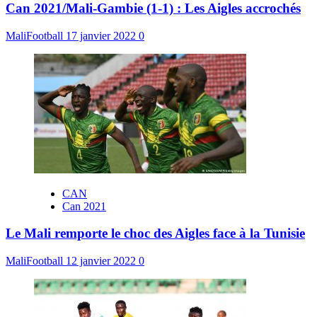
Can 2021/Mali-Gambie (1-1) : Les Aigles accrochés
MaliFootball
17 janvier 2022
0
CAN
Can 2021
Le Mali remporte le choc des Aigles face à la Tunisie
MaliFootball
12 janvier 2022
0