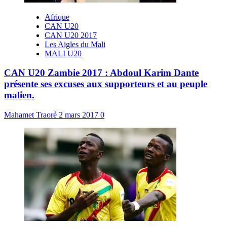
Afrique
CAN U20
CAN U20 2017
Les Aigles du Mali
MALI U20
CAN U20 Zambie 2017 : Abdoul Karim Dante
présente ses excuses aux supporteurs et au peuple
malien.
Mahamet Traoré
2 mars 2017
0