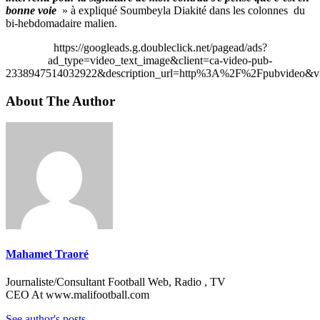
bonne voie
» à expliqué Soumbeyla Diakité dans les colonnes du
bi-hebdomadaire malien.
https://googleads.g.doubleclick.net/pagead/ads?
ad_type=video_text_image&client=ca-video-pub-
2338947514032922&description_url=http%3A%2F%2Fpubvideo&vi
About The Author
Mahamet Traoré
Journaliste/Consultant Football Web, Radio , TV
CEO At www.malifootball.com
See author's posts