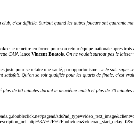
lub, c’est difficile. Surtout quand les autres joueurs ont quarante ma
soko
: le remettre en forme pour son retour équipe nationale après troi
cette CAN
, lance
Vincent Buatois.
On ne voulait surtout pas le laisser
es juste pour se refaire une santé, par opportunisme :
« Je suis super s
t satisfait. Qu’on se soit qualifiés pour les quarts de finale, c’est v
plus de 60 minutes durant le deuxième match et plus de 70 minutes du
leads.g.doubleclick.net/pagead/ads?ad_type=video_text_image&client=
scription_url=http%3A%2F%2Fpubvideo&videoad_start_delay=0&m