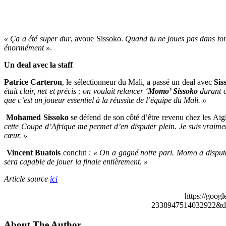
« Ça a été super dur
, avoue Sissoko.
Quand tu ne joues pas dans ton c
énormément »
.
Un deal avec la staff
Patrice Carteron
, le sélectionneur du Mali, a passé un deal avec
Sis
était clair, net et précis : on voulait relancer ‘
Momo’ Sissoko
durant 
que c’est un joueur essentiel à la réussite de l’équipe du Mali. »
Mohamed Sissoko
se défend de son côté d’être revenu chez les Aigl
cette Coupe d’Afrique me permet d’en disputer plein. Je suis vraimen
cœur. »
Vincent Buatois
conclut :
« On a gagné notre pari. Momo a disputé 
sera capable de jouer la finale entièrement. »
Article source
ici
https://goog
2338947514032922&de
About The Author