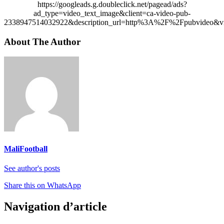
https://googleads.g.doubleclick.net/pagead/ads?
ad_type=video_text_image&client=ca-video-pub-
2338947514032922&description_url=http%3A%2F%2Fpubvideo&vi
About The Author
MaliFootball
See author's posts
Share this on WhatsApp
Navigation d’article