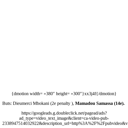
{dmotion width= »380″ height= »300″}xx3j4f{/dmotion}
Buts: Dieumerci Mbokani (2e penalty ),
Mamadou Samassa (14e).
https://googleads.g.doubleclick.net/pagead/ads?
ad_type=video_text_image&client=ca-video-pub-
2338947514032922&description_url=http%3A%2F%2Fpubvideo&vi