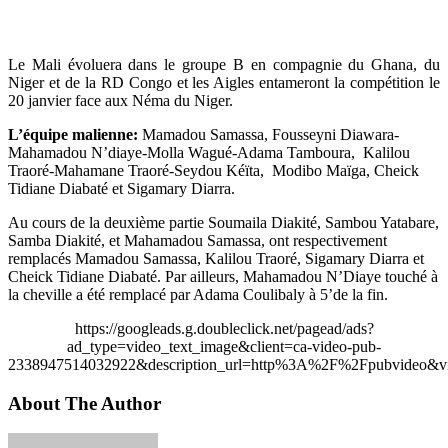
Le Mali évoluera dans le groupe B en compagnie du Ghana, du
Niger et de la RD Congo et les Aigles entameront la compétition le
20 janvier face aux Néma du Niger.
L’équipe malienne:
Mamadou Samassa, Fousseyni Diawara-
Mahamadou N’diaye-Molla Wagué-Adama Tamboura, Kalilou
Traoré-Mahamane Traoré-Seydou Kéïta, Modibo Maïga, Cheick
Tidiane Diabaté et Sigamary Diarra.
Au cours de la deuxième partie Soumaila Diakité, Sambou Yatabare,
Samba Diakité, et Mahamadou Samassa, ont respectivement
remplacés Mamadou Samassa, Kalilou Traoré, Sigamary Diarra et
Cheick Tidiane Diabaté. Par ailleurs, Mahamadou N’Diaye touché à
la cheville a été remplacé par Adama Coulibaly à 5’de la fin.
https://googleads.g.doubleclick.net/pagead/ads?
ad_type=video_text_image&client=ca-video-pub-
2338947514032922&description_url=http%3A%2F%2Fpubvideo&vi
About The Author