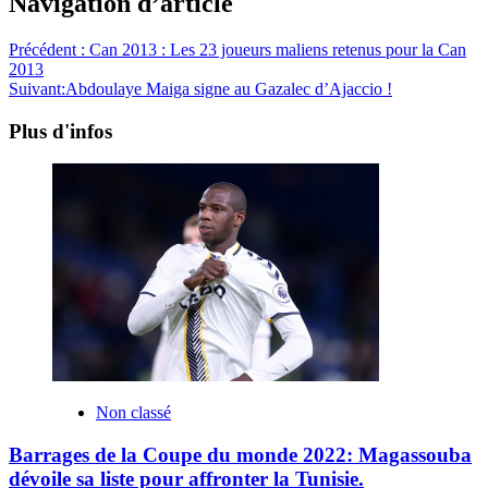
Navigation d’article
Précédent :
Can 2013 : Les 23 joueurs maliens retenus pour la Can
2013
Suivant:
Abdoulaye Maiga signe au Gazalec d’Ajaccio !
Plus d'infos
Non classé
Barrages de la Coupe du monde 2022: Magassouba
dévoile sa liste pour affronter la Tunisie.