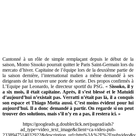
Cantonné à un rôle de simple remplaçant depuis le début de la
saison, Momo Sissoko pourrait quitter le Paris Saint-Germain lors du
mercato d’hiver. Capitaine de l’équipe lors de la deuxième partie de
la saison dernière, l’international malien a même demandé à ses
dirigeants de lui trouver une porte de sortie. Des propos confirmés à
L’Equipe par Leonardo, le directeur sportif du PSG. «
Sissoko, il y
a six mois, il était capitaine. Après, il s’est blessé et le Matuidi
d’aujourd’hui n’existait pas. Verratti n’était pas là, il a conquis
son espace et Thiago Motta aussi. C’est moins évident pour lui
aujourd’hui. Il a donc demandé à partir. On regarde si on peut
trouver des solutions, mais s’il n’y en a pas, il restera ici. »
https://googleads.g.doubleclick.net/pagead/ads?
ad_type=video_text_image&client=ca-video-pub-
2338947514032922&description_url=http%3A%2F%2Fpubvideo&vi