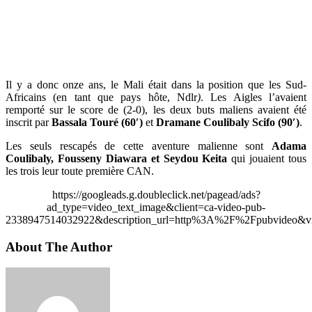
Il y a donc onze ans, le Mali était dans la position que les Sud-
Africains (en tant que pays hôte, Ndlr
)
. Les Aigles l’avaient
remporté sur le score de (2-0), les deux buts maliens avaient été
inscrit par
Bassala Touré (60′)
et
Dramane Coulibaly Scifo (90′)
.
Les seuls rescapés de cette aventure malienne sont
Adama
Coulibaly, Fousseny Diawara et Seydou Keita
qui jouaient tous
les trois leur toute première CAN.
https://googleads.g.doubleclick.net/pagead/ads?
ad_type=video_text_image&client=ca-video-pub-
2338947514032922&description_url=http%3A%2F%2Fpubvideo&vi
About The Author