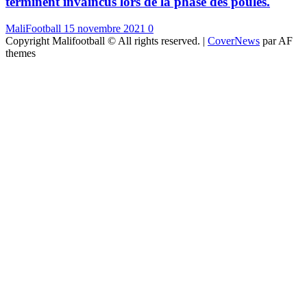
terminent invaincus lors de la phase des poules.
MaliFootball
15 novembre 2021
0
Copyright Malifootball © All rights reserved.
|
CoverNews
par AF
themes