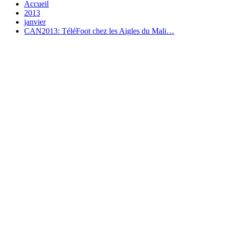
Accueil
2013
janvier
CAN2013: TéléFoot chez les Aigles du Mali…