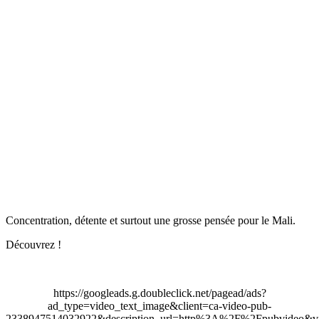
Concentration, détente et surtout une grosse pensée pour le Mali.
Découvrez !
https://googleads.g.doubleclick.net/pagead/ads?
ad_type=video_text_image&client=ca-video-pub-
2338947514032922&description_url=http%3A%2F%2Fpubvideo&vi