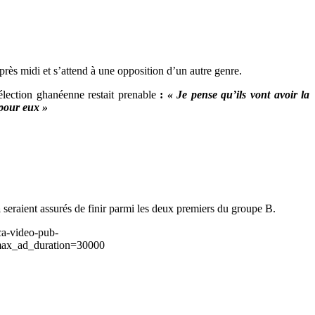
près midi et s’attend à une opposition d’un autre genre.
élection ghanéenne restait prenable
:
«
Je pense
qu’ils vont avoir la
 pour eux »
a
seraient assurés de finir parmi les deux premiers du groupe B.
ca-video-pub-
ax_ad_duration=30000