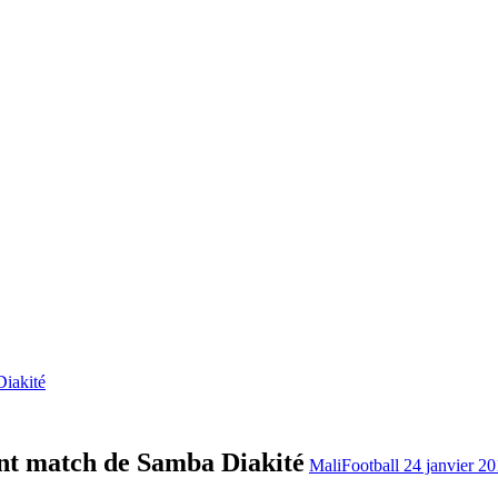
iakité
nt match de Samba Diakité
MaliFootball
24 janvier 2