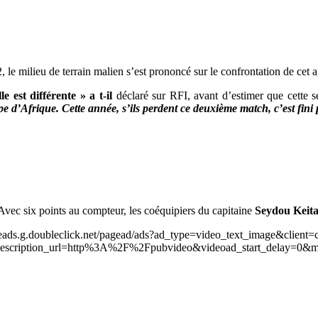
e milieu de terrain malien s’est prononcé sur le confrontation de cet a
e est différente » a t-il
déclaré sur RFI, avant d’estimer que cette s
e d’Afrique. Cette année, s’ils perdent ce deuxième match, c’est fini
. Avec six points au compteur, les coéquipiers du capitaine
Seydou Keit
leads.g.doubleclick.net/pagead/ads?ad_type=video_text_image&client=
scription_url=http%3A%2F%2Fpubvideo&videoad_start_delay=0&m