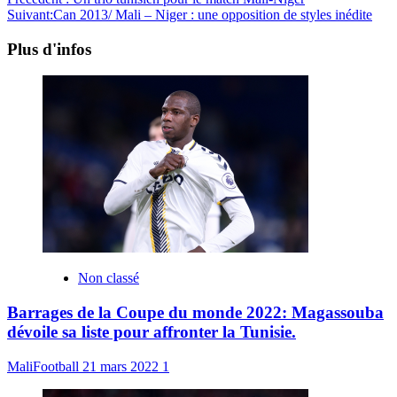
Suivant:
Can 2013/ Mali – Niger : une opposition de styles inédite
Plus d'infos
Non classé
Barrages de la Coupe du monde 2022: Magassouba
dévoile sa liste pour affronter la Tunisie.
MaliFootball
21 mars 2022
1