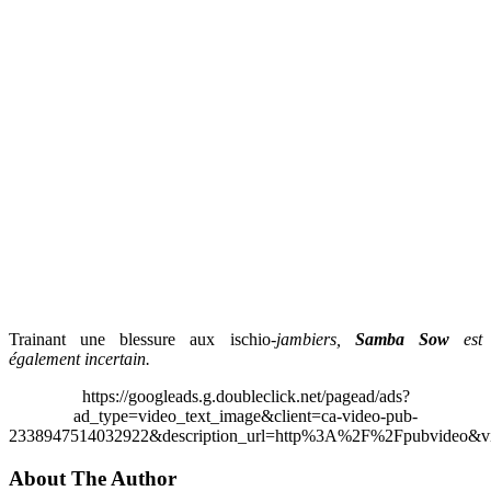
Trainant une blessure aux ischio-
jambiers,
Samba Sow
est
également incertain.
https://googleads.g.doubleclick.net/pagead/ads?
ad_type=video_text_image&client=ca-video-pub-
2338947514032922&description_url=http%3A%2F%2Fpubvideo&vi
About The Author