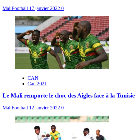
MaliFootball
17 janvier 2022
0
CAN
Can 2021
Le Mali remporte le choc des Aigles face à la Tunisie
MaliFootball
12 janvier 2022
0