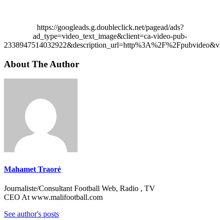
https://googleads.g.doubleclick.net/pagead/ads?
ad_type=video_text_image&client=ca-video-pub-
2338947514032922&description_url=http%3A%2F%2Fpubvideo&vi
About The Author
Mahamet Traoré
Journaliste/Consultant Football Web, Radio , TV
CEO At www.malifootball.com
See author's posts