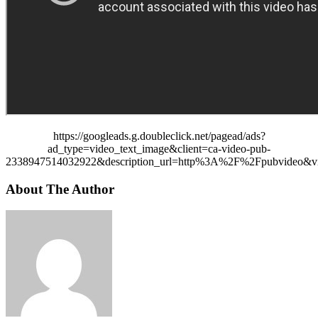
https://googleads.g.doubleclick.net/pagead/ads?
ad_type=video_text_image&client=ca-video-pub-
2338947514032922&description_url=http%3A%2F%2Fpubvideo&vi
About The Author