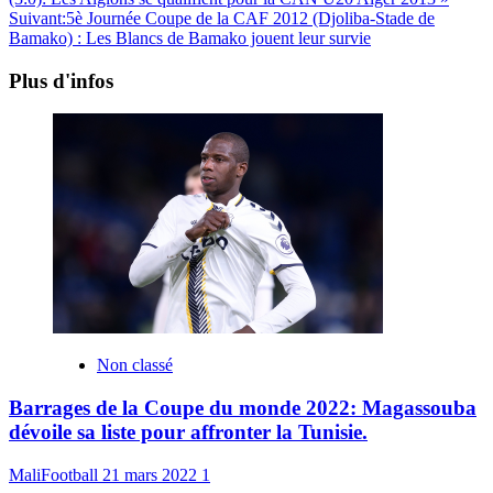
Suivant:
5è Journée Coupe de la CAF 2012 (Djoliba-Stade de
Bamako) : Les Blancs de Bamako jouent leur survie
Plus d'infos
Non classé
Barrages de la Coupe du monde 2022: Magassouba
dévoile sa liste pour affronter la Tunisie.
MaliFootball
21 mars 2022
1