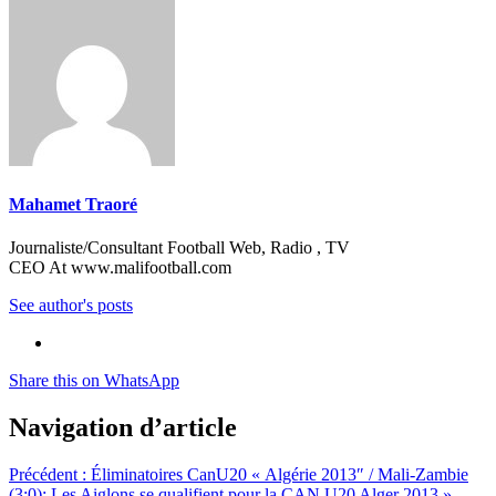
Mahamet Traoré
Journaliste/Consultant Football Web, Radio , TV
CEO At www.malifootball.com
See author's posts
Share this on WhatsApp
Navigation d’article
Précédent :
Éliminatoires CanU20 « Algérie 2013″ / Mali-Zambie
(3:0): Les Aiglons se qualifient pour la CAN U20 Alger 2013 »