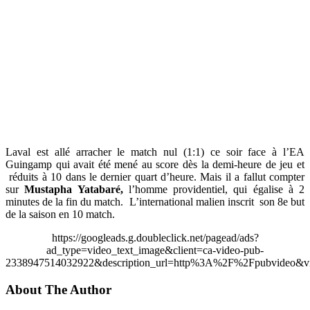
Laval est allé arracher le match nul (1:1) ce soir face à l’EA
Guingamp qui avait été mené au score dès la demi-heure de jeu et
réduits à 10 dans le dernier quart d’heure. Mais il a fallut compter
sur
Mustapha Yatabaré,
l’homme providentiel, qui égalise à 2
minutes de la fin du match. L’international malien inscrit son 8e but
de la saison en 10 match.
https://googleads.g.doubleclick.net/pagead/ads?
ad_type=video_text_image&client=ca-video-pub-
2338947514032922&description_url=http%3A%2F%2Fpubvideo&vi
About The Author