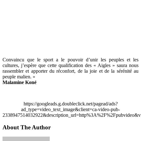
Convaincu que le sport a le pouvoir d’unir les peuples et les
cultures, j’espère que cette qualification des « Aigles » saura nous
rassembler et apporter du réconfort, de la joie et de la sérénité au
peuple malien. »
Malamine Koné
https://googleads.g.doubleclick.net/pagead/ads?
ad_type=video_text_image&client=ca-video-pub-
2338947514032922&description_url=http%3A%2F%2Fpubvideo&vi
About The Author