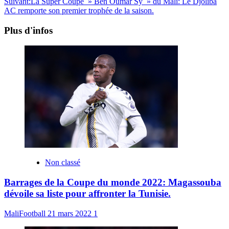
Suivant:
La Super Coupe » Ben Oumar Sy » du Mali: Le Djoliba
AC remporte son premier trophée de la saison.
Plus d'infos
Non classé
Barrages de la Coupe du monde 2022: Magassouba
dévoile sa liste pour affronter la Tunisie.
MaliFootball
21 mars 2022
1