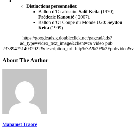
Distinctions personnelles:
Ballon d’Or africain:
Salif Keita (
1970),
Fréderic Kanouté
( 2007),
Ballon d’Or Coupe du Monde U20:
Seydou
Keita
(1999)
https://googleads.g.doubleclick.net/pagead/ads?
ad_type=video_text_image&client=ca-video-pub-
2338947514032922&description_url=http%3A%2F%2Fpubvideo&vi
About The Author
Mahamet Traoré