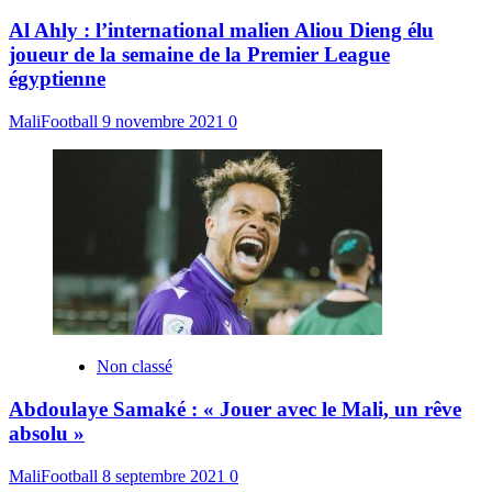
Al Ahly : l’international malien Aliou Dieng élu
joueur de la semaine de la Premier League
égyptienne
MaliFootball
9 novembre 2021
0
Non classé
Abdoulaye Samaké : « Jouer avec le Mali, un rêve
absolu »
MaliFootball
8 septembre 2021
0