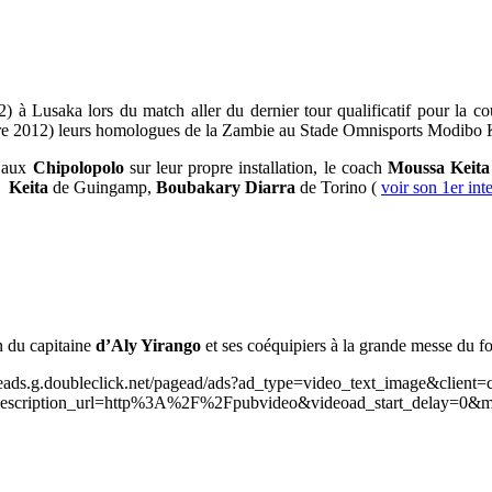
) à Lusaka lors du match aller du dernier tour qualificatif pour la 
re 2012) leurs homologues de la Zambie au Stade Omnisports Modibo K
e aux
Chipolopolo
sur leur propre installation, le coach
Moussa Keita
 Keita
de Guingamp,
Boubakary Diarra
de Torino (
voir son 1er int
n du capitaine
d’Aly Yirango
et ses coéquipiers à la grande messe du fo
leads.g.doubleclick.net/pagead/ads?ad_type=video_text_image&client=
scription_url=http%3A%2F%2Fpubvideo&videoad_start_delay=0&m