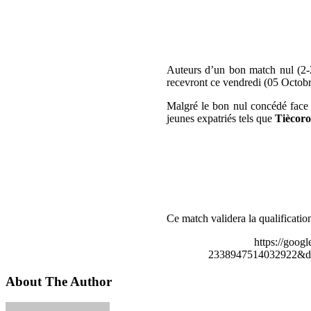
Auteurs d’un bon match nul (2-2
recevront ce vendredi (05 Octob
Malgré le bon nul concédé fac
jeunes expatriés tels que
Tiècoro
Ce match validera la qualificatio
https://goog
2338947514032922&de
About The Author