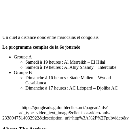
Un duel a distance donc entre marocains et congolais.
Le programme complet de la 6e journée
Groupe A
Samedi à 19 heures : Al Merreikh – El Hilal
Samedi à 19 heures : Al Ahly Shandy – Interclube
Groupe B
Dimanche à 16 heures : Stade Malien – Wydad
Casablanca
Dimanche à 17 heures : AC Léopard – Djoliba AC
https://googleads.g.doubleclick.net/pagead/ads?
ad_type=video_text_image&client=ca-video-pub-
2338947514032922&description_url=http%3A%2F%2Fpubvideo&vi