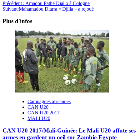
Précédent :
Amadou Pathé Diallo à Cologne
Suivant:
Mahamadou Diarra « Djilla » a rejoué
Plus d'infos
Campagnes africaines
CAN U20
CAN U20 2017
MALI U20
CAN U20 2017/Mali-Guinée: Le Mali U20 affute ses
armes en gardent un oeil sur Zambie-Egypte