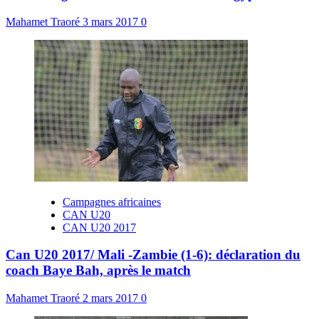
Mahamet Traoré
3 mars 2017
0
Campagnes africaines
CAN U20
CAN U20 2017
Can U20 2017/ Mali -Zambie (1-6): déclaration du
coach Baye Bah, après le match
Mahamet Traoré
2 mars 2017
0