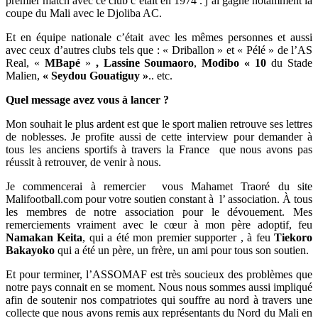
premier match avec ce club c’était en 1974 . j’ai gagné notamment la
coupe du Mali avec le Djoliba AC.
Et en équipe nationale c’était avec les mêmes personnes et aussi
avec ceux d’autres clubs tels que : « Driballon » et « Pélé » de l’AS
Real, «
MBapé
»
, Lassine Soumaoro
,
Modibo « 10
du Stade
Malien,
« Seydou Gouatiguy »
.. etc.
Quel message avez vous à lancer ?
Mon souhait le plus ardent est que le sport malien retrouve ses lettres
de noblesses. Je profite aussi de cette interview pour demander à
tous les anciens sportifs à travers la France que nous avons pas
réussit à retrouver, de venir à nous.
Je commencerai à remercier vous Mahamet Traoré du site
Malifootball.com pour votre soutien constant à l’ association. À tous
les membres de notre association pour le dévouement. Mes
remerciements vraiment avec le cœur à mon père adoptif, feu
Namakan Keita
, qui a été mon premier supporter , à feu
Tiekoro
Bakayoko
qui a été un père, un frère, un ami pour tous son soutien.
Et pour terminer, l’ASSOMAF est très soucieux des problèmes que
notre pays connait en se moment. Nous nous sommes aussi impliqué
afin de soutenir nos compatriotes qui souffre au nord à travers une
collecte que nous avons remis aux représentants du Nord du Mali en