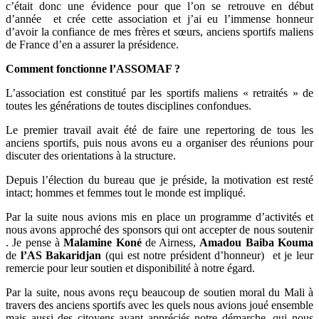
c’était donc une évidence pour que l’on se retrouve en début
d’année et crée cette association et j’ai eu l’immense honneur
d’avoir la confiance de mes frères et sœurs, anciens sportifs maliens
de France d’en a assurer la présidence.
Comment fonctionne l’ASSOMAF ?
L’association est constitué par les sportifs maliens « retraités » de
toutes les générations de toutes disciplines confondues.
Le premier travail avait été de faire une repertoring de tous les
anciens sportifs, puis nous avons eu a organiser des réunions pour
discuter des orientations à la structure.
Depuis l’élection du bureau que je préside, la motivation est resté
intact; hommes et femmes tout le monde est impliqué.
Par la suite nous avions mis en place un programme d’activités et
nous avons approché des sponsors qui ont accepter de nous soutenir
. Je pense à
Malamine Koné
de Airness,
Amadou Baiba Kouma
de
l’AS Bakaridjan
(qui est notre président d’honneur) et je leur
remercie pour leur soutien et disponibilité à notre égard.
Par la suite, nous avons reçu beaucoup de soutien moral du Mali à
travers des anciens sportifs avec les quels nous avions joué ensemble
mais aussi des citoyens ayant appréciés notre démarche, qui nous