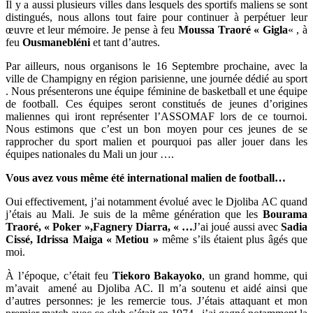
Il y a aussi plusieurs villes dans lesquels des sportifs maliens se sont
distingués, nous allons tout faire pour continuer à perpétuer leur
œuvre et leur mémoire. Je pense à feu
Moussa Traoré « Gigla
« , à
feu
Ousmanebléni
et tant d’autres.
Par ailleurs, nous organisons le 16 Septembre prochaine, avec la
ville de Champigny en région parisienne, une journée dédié au sport
. Nous présenterons une équipe féminine de basketball et une équipe
de football. Ces équipes seront constitués de jeunes d’origines
maliennes qui iront représenter l’ASSOMAF lors de ce tournoi.
Nous estimons que c’est un bon moyen pour ces jeunes de se
rapprocher du sport malien et pourquoi pas aller jouer dans les
équipes nationales du Mali un jour ….
Vous avez vous même été international malien de football…
Oui effectivement, j’ai notamment évolué avec le Djoliba AC quand
j’étais au Mali. Je suis de la même génération que les
Bourama
Traoré, « Poker »,Fagnery Diarra, « …
J’ai joué aussi avec
Sadia
Cissé, Idrissa Maiga « Metiou »
même s’ils étaient plus âgés que
moi.
À l’époque, c’était feu
Tiekoro Bakayoko
, un grand homme, qui
m’avait amené au Djoliba AC. Il m’a soutenu et aidé ainsi que
d’autres personnes: je les remercie tous. J’étais attaquant et mon