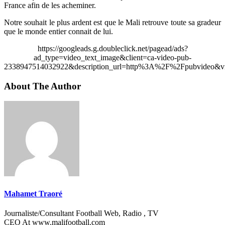
France afin de les acheminer.
Notre souhait le plus ardent est que le Mali retrouve toute sa gradeur
que le monde entier connait de lui.
https://googleads.g.doubleclick.net/pagead/ads?
ad_type=video_text_image&client=ca-video-pub-
2338947514032922&description_url=http%3A%2F%2Fpubvideo&vi
About The Author
Mahamet Traoré
Journaliste/Consultant Football Web, Radio , TV
CEO At www.malifootball.com