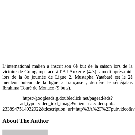
L’international malien a inscrit son 6è but de la saison lors de la
victoire de Guingamp face à l’AJ Auxerre (4-3) samedi après-midi
lors de la 8e journée de Ligue 2. Mustapha Yatabaré est le 2è
meilleur buteur de la ligue 2 française , derrière le sénégalais
Ibrahima Touré de Monaco (9 buts).
https://googleads.g.doubleclick.net/pagead/ads?
ad_type=video_text_image&client=ca-video-pub-
2338947514032922&description_url=http%3A%2F%2Fpubvideo&vi
About The Author