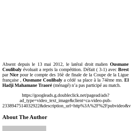
Absent depuis le 13 mai 2012, le latéral droit malien
Ousmane
Coulibaly
évoluait a repris la compétition. Défait ( 3-1) avec
Brest
par
Nice
pour le compte des 16è de finale de la Coupe de la Ligue
française ,
Ousmane Coulibaly
a cédé sa place à la 74ème mn.
El
Hadji Mahamane Traoré
(ménagé) n’a pas participé au match.
https://googleads.g.doubleclick.net/pagead/ads?
ad_type=video_text_image&client=ca-video-pub-
2338947514032922&description_url=http%3A%2F%2Fpubvideo&vi
About The Author