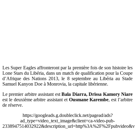
Les Super Eagles affronteront par la première fois de son histoire les
Lone Stars du Libéria, dans un match de qualification pour la Coupe
d’Afrique des Nations 2013, le 8 septembre au Libéria au Stade
Samuel Kanyon Doe à Monrovia, la capitale libérienne.
Le premier arbitre assistant est
Bala Diarra, Drissa Kamory Niare
est le deuxième arbitre assistant et
Ousmane Karembe
, est l’arbitre
de réserve.
https://googleads.g.doubleclick.net/pagead/ads?
ad_type=video_text_image&client=ca-video-pub-
2338947514032922&description_url=http%3A%2F%2Fpubvideo&vi