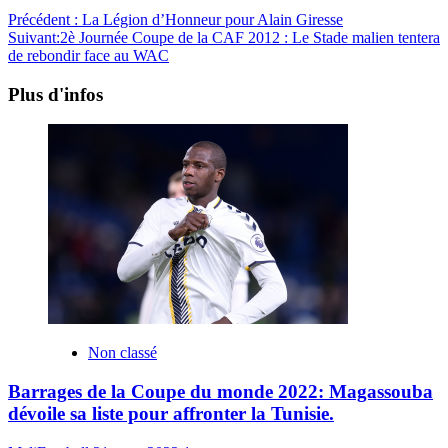
Précédent :
La Légion d’Honneur pour Alain Giresse
Suivant:
2è Journée Coupe de la CAF 2012 : Le Stade malien tentera
de rebondir face au WAC
Plus d'infos
Non classé
Barrages de la Coupe du monde 2022: Magassouba
dévoile sa liste pour affronter la Tunisie.