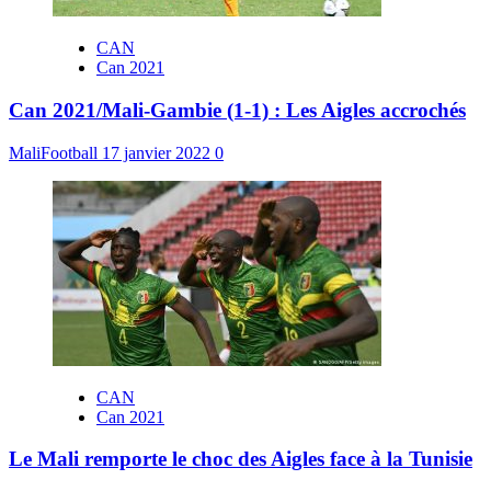
CAN
Can 2021
Can 2021/Mali-Gambie (1-1) : Les Aigles accrochés
MaliFootball
17 janvier 2022
0
CAN
Can 2021
Le Mali remporte le choc des Aigles face à la Tunisie