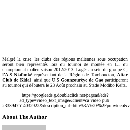
Malgré la crise, les clubs des régions maliennes sous occupation
seront bien représentés lors du tournoi de montée en L1 du
championnat malien saison 2012/2013. Logés au sein du groupe C,
l’A.S Niafunké
représentant de la Région de Tombouctou,
Attar
Club de Kidal
ainsi que
U.S Gounzourèye de Gao
participeront
au tournoi qui débutera le 23 Août prochain au Stade Modibo Keïta.
https://googleads.g.doubleclick.net/pagead/ads?
ad_type=video_text_image&client=ca-video-pub-
2338947514032922&description_url=http%3A%2F%2Fpubvideo&vi
About The Author