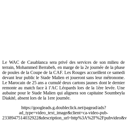
Le WAC de Casablanca sera privé des services de son milieu de
terrain, Mohammed Berrabeh, en marge de la 2e journée de la phase
de poules de la Coupe de la CAF. Les Rouges accueillent ce samedi
devant leur public le Stade Malien et joueront sans leur métronome.
Le Marocain de 25 ans a cumulé deux cartons jaunes dont le dernier
remonte au match face à l’AC Léopards lors de la 1ère levée. Une
aubaine pour le Stade Malien qui alignera son capitaine Soumbeyla
Diakité, absent lors de la 1ere journée.
https://googleads.g.doubleclick.net/pagead/ads?
ad_type=video_text_image&client=ca-video-pub-
2338947514032922&description_url=http%3A%2F%2Fpubvideo&vi