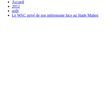
Accueil
2012
août
Le WAC privé de son métronome face au Stade Malien