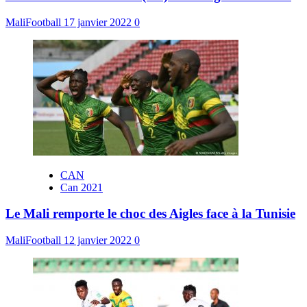
MaliFootball
17 janvier 2022
0
CAN
Can 2021
Le Mali remporte le choc des Aigles face à la Tunisie
MaliFootball
12 janvier 2022
0