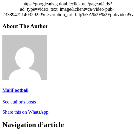
https://googleads.g.doubleclick.net/pagead/ads?
ad_type=video_text_image&client=ca-video-pub-
2338947514032922&description_url=http%3A%2F%2Fpubvideo&vi
About The Author
MaliFootball
See author's posts
Share this on WhatsApp
Navigation d’article