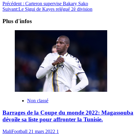
Précédent :
Carteron supervise Bakary Sako
Suivant:
Le Sigui de Kayes relégué 2è division
Plus d'infos
Non classé
Barrages de la Coupe du monde 2022: Magassouba
dévoile sa liste pour affronter la Tunisie.
MaliFootball
21 mars 2022
1