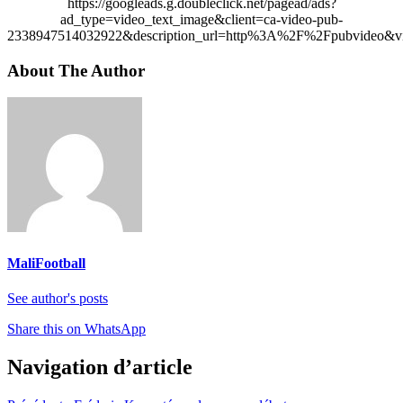
https://googleads.g.doubleclick.net/pagead/ads?
ad_type=video_text_image&client=ca-video-pub-
2338947514032922&description_url=http%3A%2F%2Fpubvideo&vi
About The Author
MaliFootball
See author's posts
Share this on WhatsApp
Navigation d’article