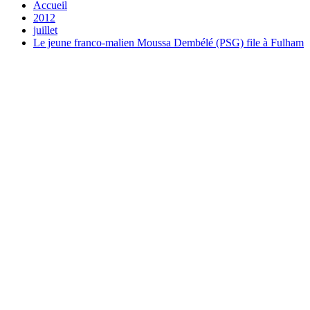
Accueil
2012
juillet
Le jeune franco-malien Moussa Dembélé (PSG) file à Fulham