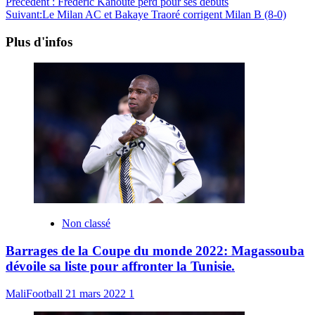
Précédent :
Fréderic Kanouté perd pour ses débuts
Suivant:
Le Milan AC et Bakaye Traoré corrigent Milan B (8-0)
Plus d'infos
Non classé
Barrages de la Coupe du monde 2022: Magassouba
dévoile sa liste pour affronter la Tunisie.
MaliFootball
21 mars 2022
1